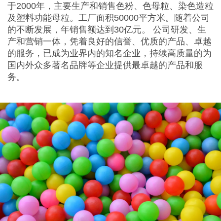
于2000年，主要生产和销售色粉、色母粒、染色造粒
及塑料功能母粒。工厂面积50000平方米。随着公司
的不断发展，年销售额达到30亿元。 公司研发、生
产和营销一体，凭着良好的信誉、优质的产品、卓越
的服务，已成为业界内的知名企业，持续高质量的为
国内外众多著名品牌等企业提供最卓越的产品和服
务。