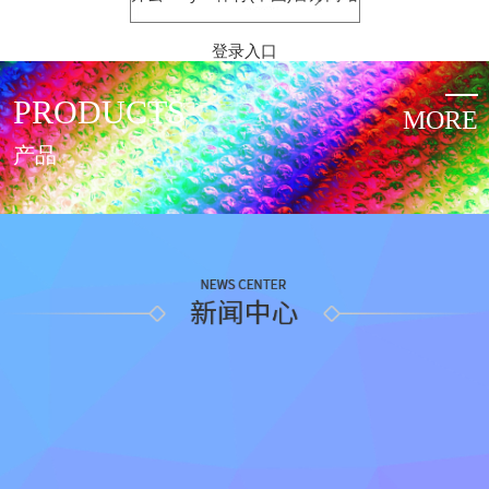
登录入口
PRODUCTS
MORE
产品