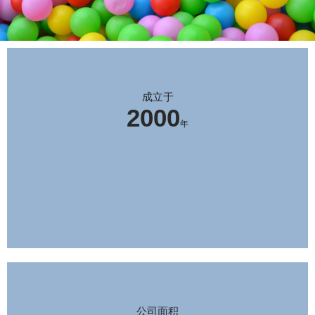
成立于
2000
年
公司面积